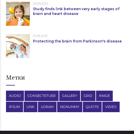
03.09.2015
Study finds link between very early stages of
brain and heart disease
01.09.2015
Protecting the brain from Parkinson's disease
Метки
AUDIO
CONSECTETUER
GALLERY
GRID
IMAGE
IPSUM
LINK
LORAM
NONUMMY
QUOTE
VIDEO