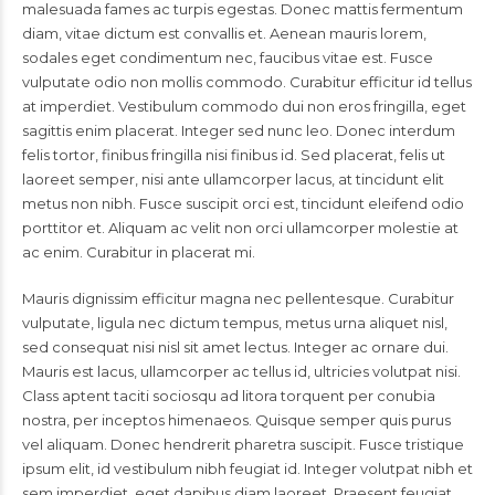
malesuada fames ac turpis egestas. Donec mattis fermentum
diam, vitae dictum est convallis et. Aenean mauris lorem,
sodales eget condimentum nec, faucibus vitae est. Fusce
vulputate odio non mollis commodo. Curabitur efficitur id tellus
at imperdiet. Vestibulum commodo dui non eros fringilla, eget
sagittis enim placerat. Integer sed nunc leo. Donec interdum
felis tortor, finibus fringilla nisi finibus id. Sed placerat, felis ut
laoreet semper, nisi ante ullamcorper lacus, at tincidunt elit
metus non nibh. Fusce suscipit orci est, tincidunt eleifend odio
porttitor et. Aliquam ac velit non orci ullamcorper molestie at
ac enim. Curabitur in placerat mi.
Mauris dignissim efficitur magna nec pellentesque. Curabitur
vulputate, ligula nec dictum tempus, metus urna aliquet nisl,
sed consequat nisi nisl sit amet lectus. Integer ac ornare dui.
Mauris est lacus, ullamcorper ac tellus id, ultricies volutpat nisi.
Class aptent taciti sociosqu ad litora torquent per conubia
nostra, per inceptos himenaeos. Quisque semper quis purus
vel aliquam. Donec hendrerit pharetra suscipit. Fusce tristique
ipsum elit, id vestibulum nibh feugiat id. Integer volutpat nibh et
sem imperdiet, eget dapibus diam laoreet. Praesent feugiat