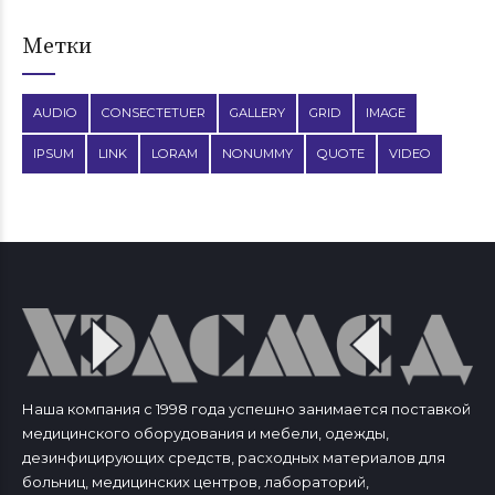
Метки
AUDIO
CONSECTETUER
GALLERY
GRID
IMAGE
IPSUM
LINK
LORAM
NONUMMY
QUOTE
VIDEO
Наша компания с 1998 года успешно занимается поставкой
медицинского оборудования и мебели, одежды,
дезинфицирующих средств, расходных материалов для
больниц, медицинских центров, лабораторий,