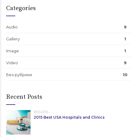
Categories
Audio
9
Gallery
1
Image
1
Video
9
Без рубрики
10
Recent Posts
18.10.2015
2015 Best USA Hospitals and Clinics