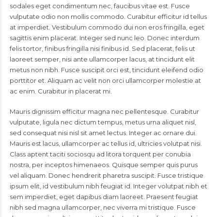
sodales eget condimentum nec, faucibus vitae est. Fusce
vulputate odio non mollis commodo. Curabitur efficitur id tellus
at imperdiet. Vestibulum commodo dui non eros fringilla, eget
sagittis enim placerat. Integer sed nunc leo. Donec interdum
felis tortor, finibus fringilla nisi finibus id. Sed placerat, felis ut
laoreet semper, nisi ante ullamcorper lacus, at tincidunt elit
metus non nibh. Fusce suscipit orci est, tincidunt eleifend odio
porttitor et. Aliquam ac velit non orci ullamcorper molestie at
ac enim. Curabitur in placerat mi.
Mauris dignissim efficitur magna nec pellentesque. Curabitur
vulputate, ligula nec dictum tempus, metus urna aliquet nisl,
sed consequat nisi nisl sit amet lectus. Integer ac ornare dui.
Mauris est lacus, ullamcorper ac tellus id, ultricies volutpat nisi.
Class aptent taciti sociosqu ad litora torquent per conubia
nostra, per inceptos himenaeos. Quisque semper quis purus
vel aliquam. Donec hendrerit pharetra suscipit. Fusce tristique
ipsum elit, id vestibulum nibh feugiat id. Integer volutpat nibh et
sem imperdiet, eget dapibus diam laoreet. Praesent feugiat
nibh sed magna ullamcorper, nec viverra mi tristique. Fusce