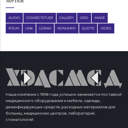
Метки
AUDIO
CONSECTETUER
GALLERY
GRID
IMAGE
IPSUM
LINK
LORAM
NONUMMY
QUOTE
VIDEO
Наша компания с 1998 года успешно занимается поставкой
медицинского оборудования и мебели, одежды,
дезинфицирующих средств, расходных материалов для
больниц, медицинских центров, лабораторий,
стоматологий.