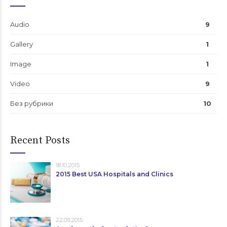
Audio
9
Gallery
1
Image
1
Video
9
Без рубрики
10
Recent Posts
18.10.2015
2015 Best USA Hospitals and Clinics
22.09.2015